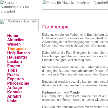
Naturheilpraxis Grünwald • Kurznhof am Rathauspla
Farbtherapie
Bekanntlich stellen Farben eine Energieform dar
Home
Lichtwellen auf uns einwirken. Die ganzheitlich
Aktuelles
Anwendung in der Vorbeugung von Krankheiten 
Wissen
körperlicher und seelisch-geistiger Störungen.
Therapien
Heilpflanzen
Dabei wirken die Farb-Energien nicht nur über 
Forschungen geht hervor, dass auch andere Kör
Hausmittel
Farben erzeugten Wellen reagieren.
Lexikon
Fragen
Insbesondere beeinflussen die Farben das ve
Tipps
die eng damit zusammenarbeitenden Drüsen. Da
Praxis
umfassende Wirkung auf den gesamten Organ
Experten
Eingesetzt werden spezielle Lampen mit versch
Philosophie
denen die entsprechenden Körperpartien beleu
Anfrage
Kontakt
Farbpunktur nach Mandel
Anfahrt
Die Farbpunktur nach Peter Mandel beruht auf 
chinesischen Medizin
sowie aktueller
wissensc
Links
Die Akupunkturpunkte werden mit gezielter Ein