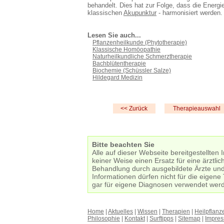
behandelt. Dies hat zur Folge, dass die Energi
klassischen
Akupunktur
- harmonisiert werden.
Lesen Sie auch...
Pflanzenheilkunde (Phytotherapie)
Klassische Homöopathie
Naturheilkundliche Schmerztherapie
Bachblütentherapie
Biochemie (Schüssler Salze)
Hildegard Medizin
<< Zurück
Therapieauswahl
Bitte beachten Sie
Alle auf dieser Webseite bereitgestellten 
keiner Weise einen Ersatz für eine ärztli
Behandlung durch ausgebildete Ärzte und
Informationen dürfen nicht für die eigen
gar für eigene Diagnosen verwendet wer
Home
|
Aktuelles
|
Wissen
|
Therapien
|
Heilpflanz
Philosophie
|
Kontakt
|
Surftipps
|
Sitemap
|
Impre