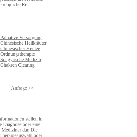
ne mögliche Re-
Palliative Versorgung
Chinesische Heilkräuter
Chinesischer Heiltee
Ordnungstherapie
Spagyrische Medizin
Chakren Clearing
Anfrage >>
nformationen stellen in
he Diagnose oder eine
 Mediziner dar. Die
e Therapieauswahl oder