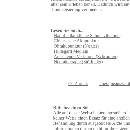
über sein Erleben behält. Dadurch wird ei
Traumatisierung vermieden.
Lesen Sie auch...
Naturheilkundliche Schmerztherapie
Chinesische Akupunktur
Ohrakupunktur (Nogier)
Hildegard Medizin
Ausleitende Verfahren (Schröpfen)
Neuraltherapie (Störfelder)
<< Zurück
Therapieauswahl
Bitte beachten Sie
Alle auf dieser Webseite bereitgestellten I
keiner Weise einen Ersatz für eine ärztlic
Behandlung durch ausgebildete Ärzte und
Informationen dürfen nicht für die eigen