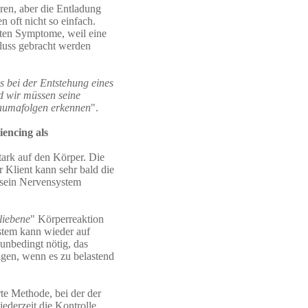
eren, aber die Entladung
 oft nicht so einfach.
eten Symptome, weil eine
luss gebracht werden
 bei der Entstehung eines
d wir müssen seine
raumafolgen erkennen
".
encing als
tark auf den Körper. Die
Klient kann sehr bald die
 sein Nervensystem
liebene
" Körperreaktion
stem kann wieder auf
unbedingt nötig, das
igen, wenn es zu belastend
rte Methode, bei der der
jederzeit die Kontrolle