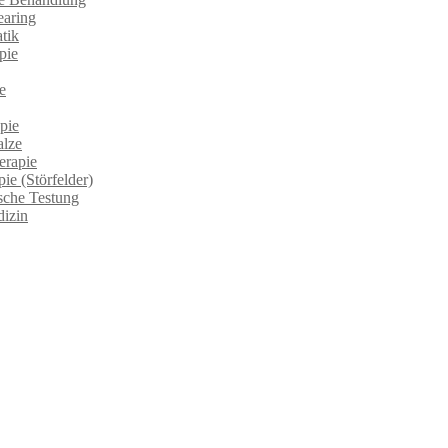
earing
tik
pie
e
pie
alze
erapie
ie (Störfelder)
sche Testung
izin