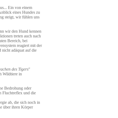
us... Ein von einem
Anblick eines Hundes zu
 steigt, wir fühlen uns
wenn wir den Hund kennen
aktionen treten auch nach
ten Bereich, bei
ensystem reagiert mit der
 nicht adäquat auf die
achen des Tigers
"
h Wildtiere in
ine Bedrohung oder
n Fluchtreflex und die
ergie ab, die sich noch in
le über ihren Körper