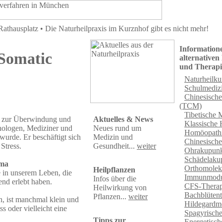
thausplatz • Die Naturheilpraxis im Kurznhof gibt es nicht mehr!
Information
Somatic
alternativen
und Therap
Naturheilk
Schulmediz
Chinesisch
(TCM)
Tibetische
Aktuelles & News
e zur Überwindung und
Klassische
Neues rund um
hologen, Mediziner und
Homöopathi
Medizin und
 wurde. Er beschäftigt sich
Chinesisch
Gesundheit...
weiter
Stress.
Ohrakupunk
Schädelaku
uma
Orthomolek
Heilpflanzen
e in unserem Leben, die
Immunmodu
Infos über die
end erlebt haben.
CFS-Therap
Heilwirkung von
Bachblütent
Pflanzen...
weiter
n, ist manchmal klein und
Hildegardm
s oder vielleicht eine
Spagyrisch
Tipps zur
Energetisc