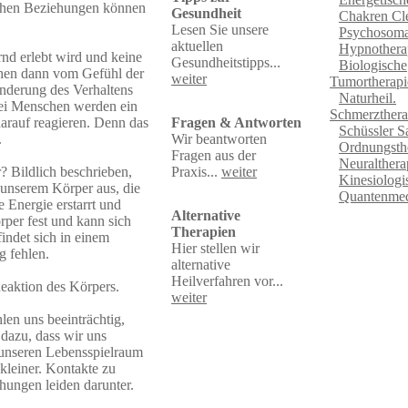
chen Beziehungen können
Gesundheit
Chakren Cl
Lesen Sie unsere
Psychosoma
aktuellen
Hypnothera
rnd erlebt wird und keine
Gesundheitstipps...
Biologische
chen dann vom Gefühl der
weiter
Tumortherapi
Änderung des Verhaltens
Naturheil.
ei Menschen werden ein
Schmerzthera
Fragen & Antworten
darauf reagieren. Denn das
Schüssler S
Wir beantworten
.
Ordnungsth
Fragen aus der
Neuraltherap
Praxis...
weiter
? Bildlich beschrieben,
Kinesiologi
n unserem Körper aus, die
Quantenmed
 Energie erstarrt und
Alternative
rper fest und kann sich
Therapien
indet sich in einem
Hier stellen wir
g fehlen.
alternative
Heilverfahren vor...
Reaktion des Körpers.
weiter
len uns beeinträchtig,
 dazu, dass wir uns
 unseren Lebensspielraum
 kleiner. Kontakte zu
hungen leiden darunter.