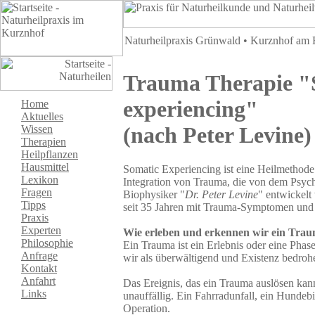
Naturheilpraxis Grünwald • Kurznhof am Ra
Trauma Therapie "
experiencing"
Home
Aktuelles
(nach Peter Levine)
Wissen
Therapien
Heilpflanzen
Hausmittel
Somatic Experiencing ist eine Heilmethod
Lexikon
Integration von Trauma, die von dem Psyc
Fragen
Biophysiker "
Dr. Peter Levine
" entwickelt
Tipps
seit 35 Jahren mit Trauma-Symptomen und 
Praxis
Experten
Wie erleben und erkennen wir ein Tra
Philosophie
Ein Trauma ist ein Erlebnis oder eine Phas
Anfrage
wir als überwältigend und Existenz bedroh
Kontakt
Anfahrt
Das Ereignis, das ein Trauma auslösen kan
Links
unauffällig. Ein Fahrradunfall, ein Hundebis
Operation.