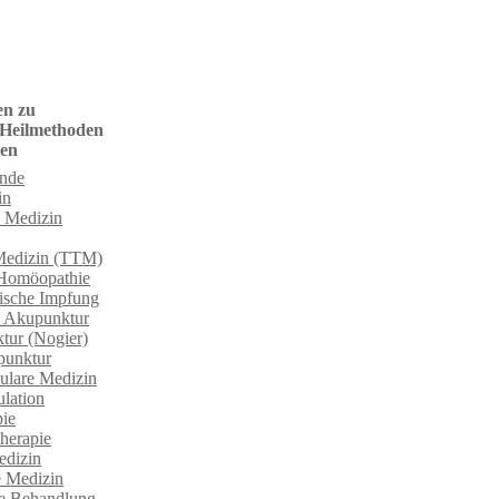
en zu
 Heilmethoden
ien
unde
in
e Medizin
 Medizin (TTM)
 Homöopathie
sche Impfung
e Akupunktur
tur (Nogier)
punktur
ulare Medizin
lation
ie
herapie
edizin
e Medizin
he Behandlung