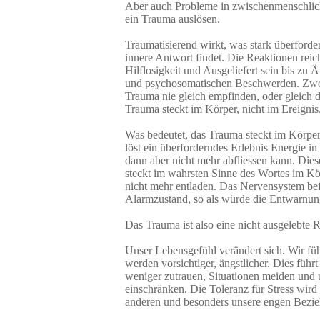
Aber auch Probleme in zwischenmenschli
ein Trauma auslösen.
Traumatisierend wirkt, was stark überforde
innere Antwort findet. Die Reaktionen rei
Hilflosigkeit und Ausgeliefert sein bis zu 
und psychosomatischen Beschwerden. Zw
Trauma nie gleich empfinden, oder gleich 
Trauma steckt im Körper, nicht im Ereignis
Was bedeutet, das Trauma steckt im Körper
löst ein überforderndes Erlebnis Energie i
dann aber nicht mehr abfliessen kann. Diese
steckt im wahrsten Sinne des Wortes im Kö
nicht mehr entladen. Das Nervensystem bef
Alarmzustand, so als würde die Entwarnun
Das Trauma ist also eine nicht ausgelebte 
Unser Lebensgefühl verändert sich. Wir füh
werden vorsichtiger, ängstlicher. Dies führt
weniger zutrauen, Situationen meiden und
einschränken. Die Toleranz für Stress wird
anderen und besonders unsere engen Bezie