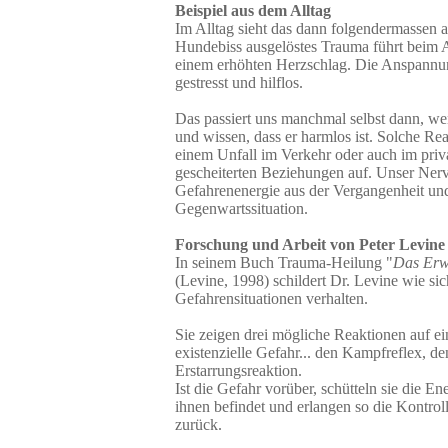
Beispiel aus dem Alltag
Im Alltag sieht das dann folgendermassen a
Hundebiss ausgelöstes Trauma führt beim 
einem erhöhten Herzschlag. Die Anspannung
gestresst und hilflos.
Das passiert uns manchmal selbst dann, 
und wissen, dass er harmlos ist. Solche Re
einem Unfall im Verkehr oder auch im priva
gescheiterten Beziehungen auf. Unser Nerv
Gefahrenenergie aus der Vergangenheit und
Gegenwartssituation.
Forschung und Arbeit von Peter Levine
In seinem Buch Trauma-Heilung "
Das Erw
(Levine, 1998) schildert Dr. Levine wie sic
Gefahrensituationen verhalten.
Sie zeigen drei mögliche Reaktionen auf e
existenzielle Gefahr... den Kampfreflex, de
Erstarrungsreaktion.
Ist die Gefahr vorüber, schütteln sie die En
ihnen befindet und erlangen so die Kontrol
zurück.