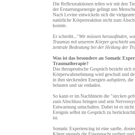
Die Reflexreaktionen teilen wir mit den Ti
der Erstarrungsenergie gelingt uns Menschen
Nach Levine entwickeln sich die vielgeart
natürliche Körperreaktion nicht zum Absch
konnte.
Er schreibt..."
Wir müssen herausfinden, was
Traumas mit unserem Körper geschieht un
zentrale Bedeutung bei der Heilung der T
Was ist das besondere an Somatic Experi
Traumatherapie?
Das therapeutische Gespräch bezieht sich s
Körperwahrnehmung wird geschult und der 
in ihm steckenden Energien aufspüren, die
belasten und sie entladen.
So kann er im Nachhinein die "
stecken geb
zum Abschluss bringen und sein Nervensy
Entwarnung umschalten. Dabei ist es nicht 
Ereignis selbst im Gespräch zu berücksicht
ist.
Somatic Experiencing ist eine sanfte, dosie
Klient niemals die Eigenmacht verliert und 