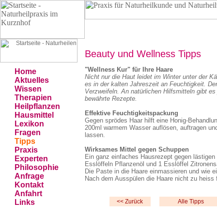
Naturheilpraxis Grünwald • Kurznhof am Rathauspla
Beauty und Wellness Tipps
"Wellness Kur" für Ihre Haare
Home
Nicht nur die Haut leidet im Winter unter der K
Aktuelles
es in der kalten Jahreszeit an Feuchtigkeit. 
Wissen
Verzweifeln. An natürlichen Hilfsmitteln gibt es
Therapien
bewährte Rezepte.
Heilpflanzen
Effektive Feuchtigkeitspackung
Hausmittel
Gegen sprödes Haar hilft eine Honig-Behandlun
Lexikon
200ml warmem Wasser auflösen, auftragen und
Fragen
lassen.
Tipps
Praxis
Wirksames Mittel gegen Schuppen
Ein ganz einfaches Hausrezept gegen lästigen
Experten
Esslöffeln Pflanzenöl und 1 Esslöffel Zitronens
Philosophie
Die Paste in die Haare einmassieren und wie ei
Anfrage
Nach dem Ausspülen die Haare nicht zu heiss 
Kontakt
Anfahrt
Links
<< Zurück
Alle Tipps