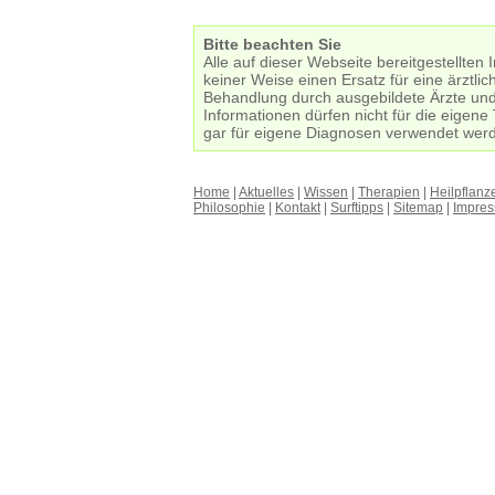
Bitte beachten Sie
Alle auf dieser Webseite bereitgestellten 
keiner Weise einen Ersatz für eine ärztli
Behandlung durch ausgebildete Ärzte und
Informationen dürfen nicht für die eigen
gar für eigene Diagnosen verwendet wer
Home
|
Aktuelles
|
Wissen
|
Therapien
|
Heilpflanz
Philosophie
|
Kontakt
|
Surftipps
|
Sitemap
|
Impre