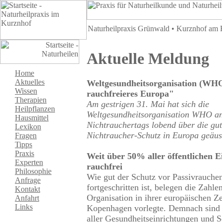
Naturheilpraxis Grünwald • Kurznhof am Ra
Aktuelle Meldung
Home
Aktuelles
Weltgesundheitsorganisation (WH
Wissen
rauchfreieres Europa"
Therapien
Am gestrigen 31. Mai hat sich die
Heilpflanzen
Weltgesundheitsorganisation WHO anl
Hausmittel
Nichtrauchertags lobend über die gut
Lexikon
Nichtraucher-Schutz in Europa geäus
Fragen
Tipps
Praxis
Weit über 50% aller öffentlichen 
Experten
rauchfrei
Philosophie
Wie gut der Schutz vor Passivrauche
Anfrage
fortgeschritten ist, belegen die Zahle
Kontakt
Organisation in ihrer europäischen Z
Anfahrt
Links
Kopenhagen vorlegte. Demnach sind 
aller Gesundheitseinrichtungen und 